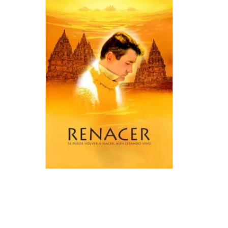
SE
PUEDE
VOLVER
A
NACER,
AÚN
ESTAN
VIVO
Autor:
Juan
Felipe
Pérez
Moreno