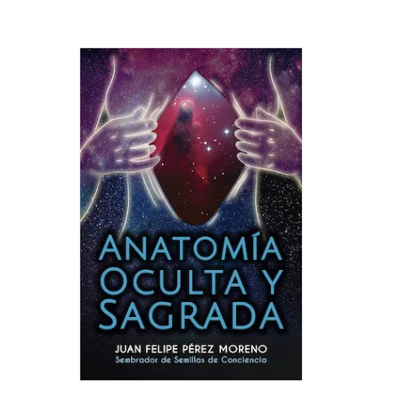
ANA
OCU
Y
SAG
Autor:
Juan
Felipe
Pérez
Moreno